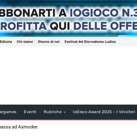
 Edicola
Chi siamo
Dicono di noi
Festival del Giornalismo Ludico
argames
Eventi
Rubriche
IoGioco Award 2025 – I Vincitori
 passa ad Asmodee