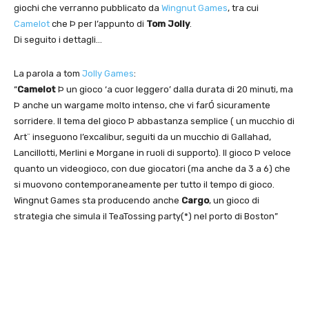
giochi che verranno pubblicato da
Wingnut Games
, tra cui
Camelot
che Þ per l’appunto di
Tom Jolly
.
Di seguito i dettagli…
La parola a tom
Jolly Games
:
“
Camelot
Þ un gioco ‘a cuor leggero’ dalla durata di 20 minuti, ma
Þ anche un wargame molto intenso, che vi farÓ sicuramente
sorridere. Il tema del gioco Þ abbastanza semplice ( un mucchio di
Art¨ inseguono l’excalibur, seguiti da un mucchio di Gallahad,
Lancillotti, Merlini e Morgane in ruoli di supporto). Il gioco Þ veloce
quanto un videogioco, con due giocatori (ma anche da 3 a 6) che
si muovono contemporaneamente per tutto il tempo di gioco.
Wingnut Games sta producendo anche
Cargo
, un gioco di
strategia che simula il TeaTossing party(*) nel porto di Boston”