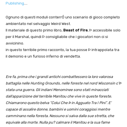
Publishing
….
Ognuno di questi moduli conterrÓ uno scenario di gioco completo
ambientato nel selvaggio Weird West.
Il materiale di questo primo libro,
Beast of Fire
, Þ accessibile solo
per il Marshal, quindi Þ consigliabile che i giocatori non ci si
avvicinino.
in questo terribile primo racconto, la tua posse Þ intrappolata tra
il demonio e un furioso inferno di vendetta.
Ere fa, prima che i grandi antichi combattessero la loro valorosa
battaglia nelle Hunting Grounds, nelle foreste nel nord Wisconsin c’Þ
stata una guerra. Gli indiani Menominee sono stati minacciati
dall’apparizione del terribile Manitou che vive in queste foreste.
Chiamarono questo belva “Colui Che Þ in Agguato Tra I Pini”. E’
capace di assalire donne, bambini e uomini coraggiosi mentre
camminano nella foresta. Nessuno si salva dalla sue stretta, che
equivale alla morte. Nulla pu? calmare il Manitou e la sua fame