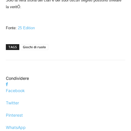
Solo la fiera storia del clan e dei suoi oscuri segreti possono svelare
la veritÓ.
Fonte:
25 Edition
TAGS
Giochi di ruolo
Condividere
Facebook
Twitter
Pinterest
WhatsApp