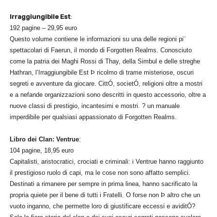
Irraggiungibile Est
:
192 pagine – 29,95 euro
Questo volume contiene le informazioni su una delle regioni pi¨
spettacolari di Faerun, il mondo di Forgotten Realms. Conosciuto
come la patria dei Maghi Rossi di Thay, della Simbul e delle streghe
Hathran, l’Irraggiungibile Est Þ ricolmo di trame misteriose, oscuri
segreti e avventure da giocare. CittÓ, societÓ, religioni oltre a mostri
e a nefande organizzazioni sono descritti in questo accessorio, oltre a
nuove classi di prestigio, incantesimi e mostri. ? un manuale
imperdibile per qualsiasi appassionato di Forgotten Realms.
Libro dei Clan: Ventrue
:
104 pagine, 18,95 euro
Capitalisti, aristocratici, crociati e criminali: i Ventrue hanno raggiunto
il prestigioso ruolo di capi, ma le cose non sono affatto semplici.
Destinati a rimanere per sempre in prima linea, hanno sacrificato la
propria quiete per il bene di tutti i Fratelli. O forse non Þ altro che un
vuoto inganno, che permette loro di giustificare eccessi e aviditÓ?