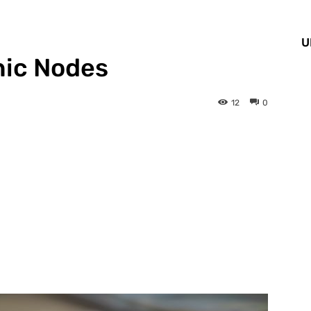
U
hic Nodes
12
0