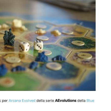
k per
Arcana Evolved
della serie
AEvolutions
della
Blue