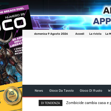
domenica 9 Agosto 2026
Accedi
La rivista
La M
News
Gioco Da Tavolo
Gioco Di Ruolo
W
Zombicide cambia casa e
DI TENDENZA