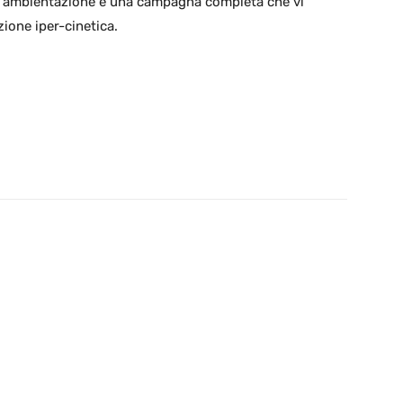
ell’ambientazione e una campagna completa che vi
zione iper-cinetica.