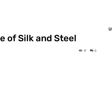
U
 of Silk and Steel
17
0