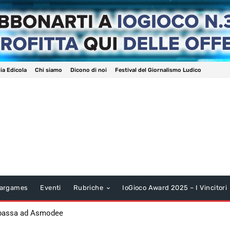
ia Edicola
Chi siamo
Dicono di noi
Festival del Giornalismo Ludico
argames
Eventi
Rubriche
IoGioco Award 2025 – I Vincitori
 passa ad Asmodee