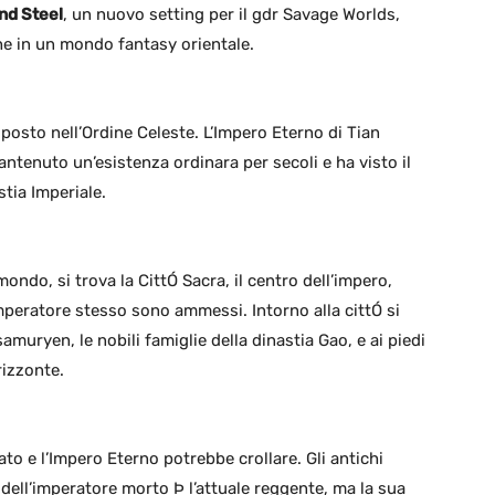
and Steel
, un nuovo setting per il gdr Savage Worlds,
he in un mondo fantasy orientale.
o posto nell’Ordine Celeste. L’Impero Eterno di Tian
mantenuto un’esistenza ordinara per secoli e ha visto il
tia Imperiale.
ondo, si trova la CittÓ Sacra, il centro dell’impero,
mperatore stesso sono ammessi. Intorno alla cittÓ si
amuryen, le nobili famiglie della dinastia Gao, e ai piedi
rizzonte.
o e l’Impero Eterno potrebbe crollare. Gli antichi
o dell’imperatore morto Þ l’attuale reggente, ma la sua