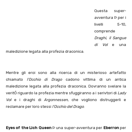
Questa super-
avventura Þ per i
livelli 5-10,
comprende
Draghi
,
il Sangue
di Vol
e una
maledizione legata alla profezia draconica.
Mentre gli eroi sono alla ricerca di un misterioso artefatto
chiamato
l’Occhio di Drago
cadono vittima di un antica
maledizione legata alla profezia draconica. Dovranno svelare la
veritÓ riguardo la profezia mentre sfuggiranno a i serivtori di
Lady
Vol
e i draghi di
Argonnessen
, che vogliono distruggerli e
reclamare per loro stessi
l’Occhio del Drago
.
Eyes of the Lich Queen
Þ una super-avventura per
Eberron
per