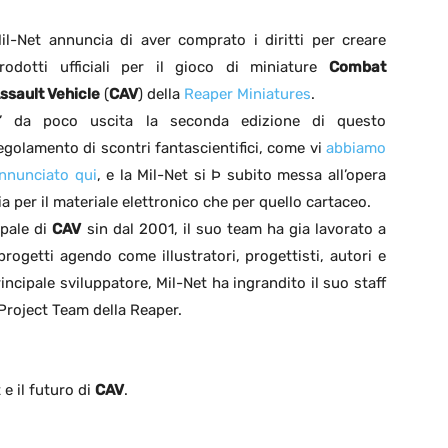
il-Net annuncia di aver comprato i diritti per creare
rodotti ufficiali per il gioco di miniature
Combat
ssault Vehicle
(
CAV
) della
Reaper Miniatures
.
’ da poco uscita la seconda edizione di questo
egolamento di scontri fantascientifici, come vi
abbiamo
nnunciato qui
, e la Mil-Net si Þ subito messa all’opera
ia per il materiale elettronico che per quello cartaceo.
ipale di
CAV
sin dal 2001, il suo team ha gia lavorato a
rogetti agendo come illustratori, progettisti, autori e
rincipale sviluppatore, Mil-Net ha ingrandito il suo staff
Project Team della Reaper.
e il futuro di
CAV
.