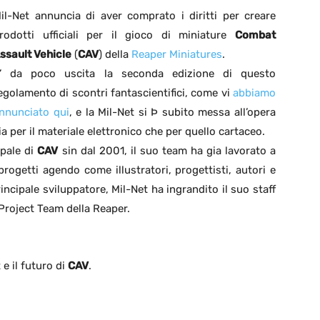
il-Net annuncia di aver comprato i diritti per creare
rodotti ufficiali per il gioco di miniature
Combat
ssault Vehicle
(
CAV
) della
Reaper Miniatures
.
’ da poco uscita la seconda edizione di questo
egolamento di scontri fantascientifici, come vi
abbiamo
nnunciato qui
, e la Mil-Net si Þ subito messa all’opera
ia per il materiale elettronico che per quello cartaceo.
ipale di
CAV
sin dal 2001, il suo team ha gia lavorato a
rogetti agendo come illustratori, progettisti, autori e
rincipale sviluppatore, Mil-Net ha ingrandito il suo staff
Project Team della Reaper.
e il futuro di
CAV
.