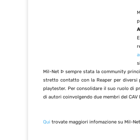
M
p
A
E
r
a
s
Mil-Net Þ sempre stata la community princ
stretto contatto con la Reaper per diversi p
playtester. Per consolidare il suo ruolo di p
di autori coinvolgendo due membri del CAV 
Qui
trovate maggiori infomazione su Mil-Net 