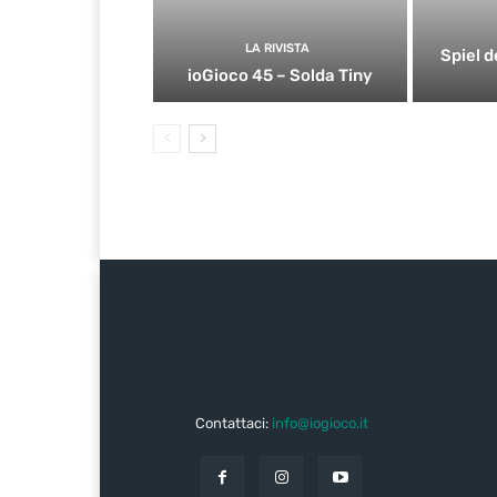
LA RIVISTA
Spiel d
ioGioco 45 – Solda Tiny
Contattaci:
info@iogioco.it