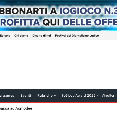
 Edicola
Chi siamo
Dicono di noi
Festival del Giornalismo Ludico
argames
Eventi
Rubriche
IoGioco Award 2025 – I Vincitori
 passa ad Asmodee