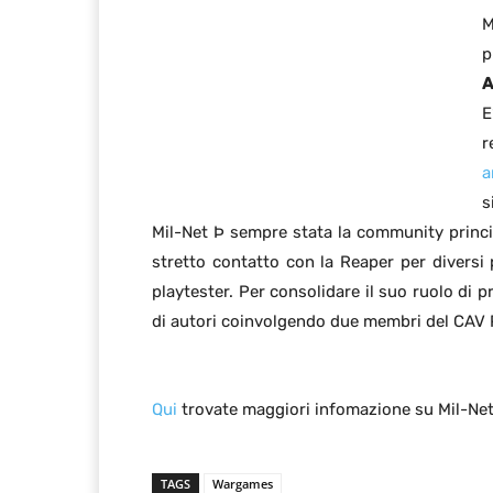
M
p
A
E
r
a
s
Mil-Net Þ sempre stata la community princ
stretto contatto con la Reaper per diversi p
playtester. Per consolidare il suo ruolo di p
di autori coinvolgendo due membri del CAV 
Qui
trovate maggiori infomazione su Mil-Net 
TAGS
Wargames