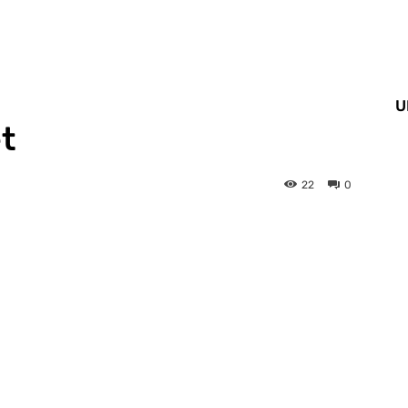
U
et
22
0