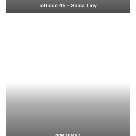
ioGioco 45 – Solda Tiny
PRIMO PIANO