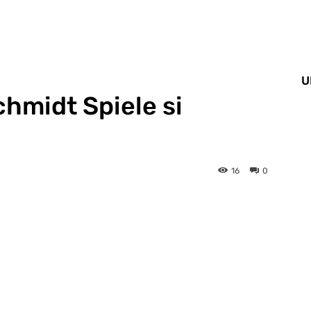
U
chmidt Spiele si
16
0