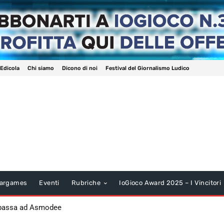
 Edicola
Chi siamo
Dicono di noi
Festival del Giornalismo Ludico
argames
Eventi
Rubriche
IoGioco Award 2025 – I Vincitori
 passa ad Asmodee