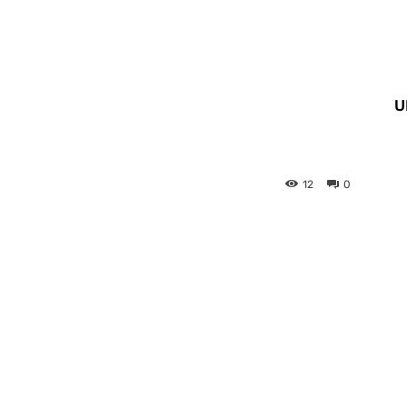
U
12
0