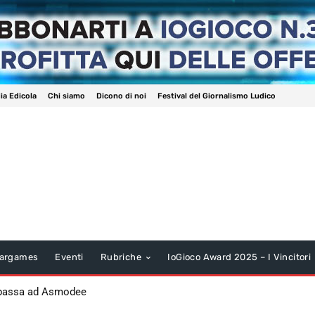
ia Edicola
Chi siamo
Dicono di noi
Festival del Giornalismo Ludico
argames
Eventi
Rubriche
IoGioco Award 2025 – I Vincitori
 passa ad Asmodee