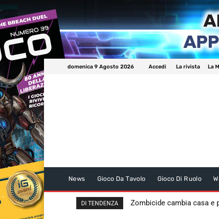
domenica 9 Agosto 2026
Accedi
La rivista
La M
News
Gioco Da Tavolo
Gioco Di Ruolo
W
Zombicide cambia casa e
DI TENDENZA