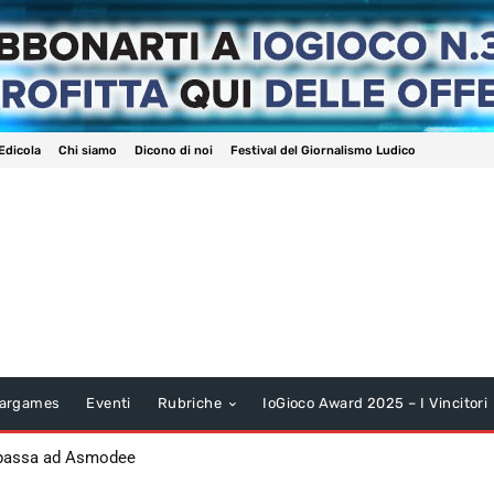
Edicola
Chi siamo
Dicono di noi
Festival del Giornalismo Ludico
argames
Eventi
Rubriche
IoGioco Award 2025 – I Vincitori
 passa ad Asmodee