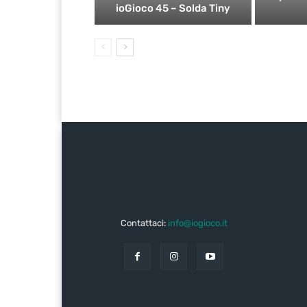
ioGioco 45 – Solda Tiny
Contattaci:
info@iogioco.it