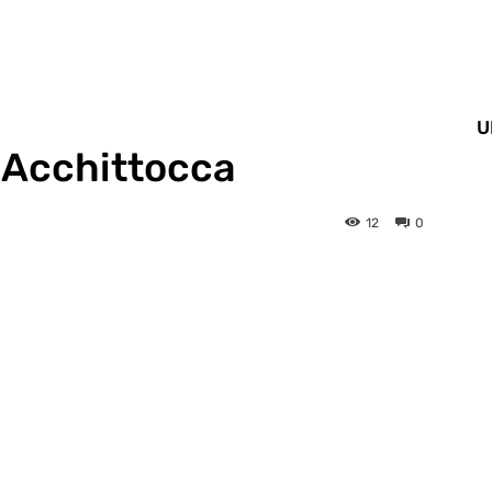
U
 Acchittocca
12
0