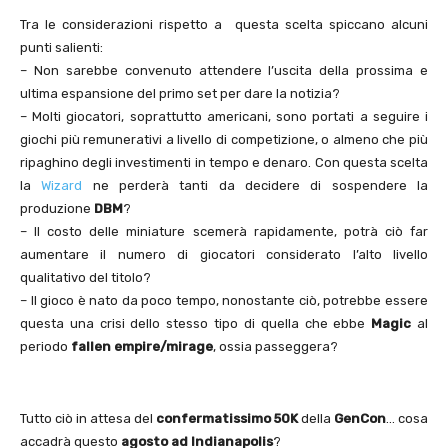
Tra le considerazioni rispetto a questa scelta spiccano alcuni
punti salienti:
– Non sarebbe convenuto attendere l’uscita della prossima e
ultima espansione del primo set per dare la notizia?
– Molti giocatori, soprattutto americani, sono portati a seguire i
giochi più remunerativi a livello di competizione, o almeno che più
ripaghino degli investimenti in tempo e denaro. Con questa scelta
la
Wizard
ne perderà tanti da decidere di sospendere la
produzione
DBM
?
– Il costo delle miniature scemerà rapidamente, potrà ciò far
aumentare il numero di giocatori considerato l’alto livello
qualitativo del titolo?
– Il gioco è nato da poco tempo, nonostante ciò, potrebbe essere
questa una crisi dello stesso tipo di quella che ebbe
Magic
al
periodo
fallen empire/mirage
, ossia passeggera?
Tutto ciò in attesa del
confermatissimo 50K
della
GenCon
… cosa
accadrà questo
agosto ad Indianapolis
?