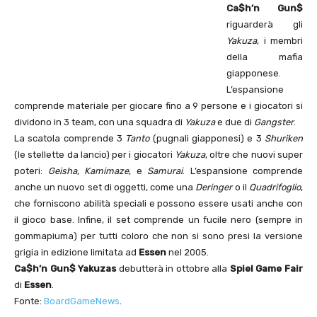
Ca$h’n Gun$
riguarderà gli
Yakuza
, i membri
della mafia
giapponese.
L’espansione
comprende materiale per giocare fino a 9 persone e i giocatori si
dividono in 3 team, con una squadra di
Yakuza
e due di
Gangster
.
La scatola comprende 3
Tanto
(pugnali giapponesi) e 3
Shuriken
(le stellette da lancio) per i giocatori
Yakuza
, oltre che nuovi super
poteri:
Geisha
,
Kamimaze
, e
Samurai
. L’espansione comprende
anche un nuovo set di oggetti, come una
Deringer
o il
Quadrifoglio
,
che forniscono abilità speciali e possono essere usati anche con
il gioco base. Infine, il set comprende un fucile nero (sempre in
gommapiuma) per tutti coloro che non si sono presi la versione
grigia in edizione limitata ad
Essen
nel 2005.
Ca$h’n Gun$ Yakuzas
debutterà in ottobre alla
Spiel Game Fair
di
Essen
.
Fonte:
BoardGameNews
.