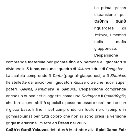
La prima grossa
espansione per
Ca$h’n Gun$
riguarderà gli
Yakuza
, i membri
della mafia
giapponese.
L’espansione
comprende materiale per giocare fino a 9 persone e i giocatori si
dividono in 3 team, con una squadra di
Yakuza
e due di
Gangster
.
La scatola comprende 3
Tanto
(pugnali giapponesi) e 3
Shuriken
(le stellette da lancio) per i giocatori
Yakuza
, oltre che nuovi super
poteri:
Geisha
,
Kamimaze
, e
Samurai
. L’espansione comprende
anche un nuovo set di oggetti, come una
Deringer
o il
Quadrifoglio
,
che forniscono abilità speciali e possono essere usati anche con
il gioco base. Infine, il set comprende un fucile nero (sempre in
gommapiuma) per tutti coloro che non si sono presi la versione
grigia in edizione limitata ad
Essen
nel 2005.
Ca$h’n Gun$ Yakuzas
debutterà in ottobre alla
Spiel Game Fair