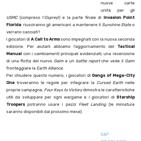
nuove carte
unità per gli
USMC
(compreso l’
Osprey
!) e la parte finale di
Invasion Point
Florida
: riusciranno gli americani a mantenere il
Sunshine State
o
verrano cacciati?
I giocatori di
A Call to Arms
sono impegnati con la nuova seconda
edizione. Per aiutarli abbiamo l’aggiornamento del
Tactical
Manual
con i cambiamenti principali evidenziati, una recensione
di una flotta del nuovo
Gaim
e un
battle report
che vede il
Gaim
fronteggiare la
Earth Alliance
.
Per chiudere questo numero, i giocatori di
Gangs of Mega-City
One
troveranno le regole per integrare la
Cursed Earth
nelle
proprie campagne,
Four Keys to Victory
dimostra le caratteristiche
utili da sviluppare per ogni wargame e i giocatori di
Starship
Troopers
potranno usare i pezzi
Fleet Landing
(le miniature
saranno disponibili dal prossimo mese).
S&P