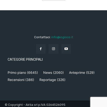
Contattaci:
info@iogioco.it
CATEGORIE PRINCIPALI
Primo piano
(6645)
News
(2060)
Anteprime
(529)
Recensioni
(386)
Reportage
(326)
© Copyright - Aktia srl p.IVA 0264526095