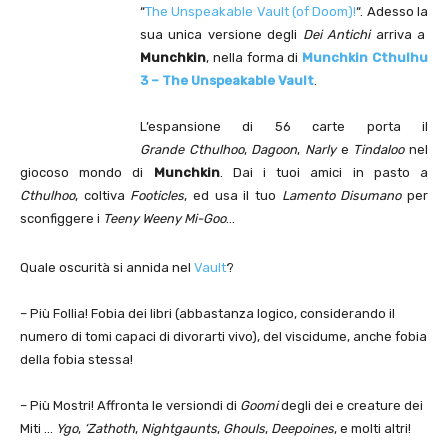
“
The Unspeakable Vault (of Doom)!
“. Adesso la
sua unica versione degli
Dei Antichi
arriva a
Munchkin
, nella forma di
Munchkin Cthulhu
3 – The Unspeakable Vault
.
L’espansione di 56 carte porta il
Grande Cthulhoo
,
Dagoon
,
Narly
e
Tindaloo
nel
giocoso mondo di
Munchkin
. Dai i tuoi amici in pasto a
Cthulhoo
, coltiva
Footicles
, ed usa il tuo
Lamento Disumano
per
sconfiggere i
Teeny Weeny Mi-Goo
…
Quale oscurità si annida nel
Vault
?
– Più Follia! Fobia dei libri (abbastanza logico, considerando il
numero di tomi capaci di divorarti vivo), del viscidume, anche fobia
della fobia stessa!
– Più Mostri! Affronta le versiondi di
Goomi
degli dei e creature dei
Miti …
Ygo
,
‘Zathoth
,
Nightgaunts
,
Ghouls
,
Deepoines
, e molti altri!