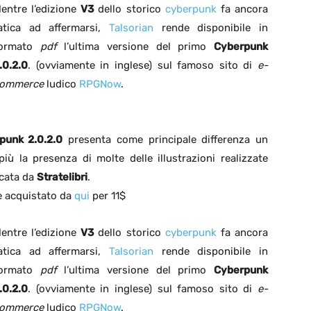
entre l’edizione
V3
dello storico
cyberpunk
fa ancora
atica ad affermarsi,
Talsorian
rende disponibile in
ormato
pdf
l’ultima versione del primo
Cyberpunk
.0.2.0
. (ovviamente in inglese) sul famoso sito di
e-
ommerce
ludico
RPGNow
.
punk 2.0.2.0
presenta come principale differenza un
ù la presenza di molte delle illustrazioni realizzate
icata da
Stratelibri
.
e acquistato da
qui
per 11$
entre l’edizione
V3
dello storico
cyberpunk
fa ancora
atica ad affermarsi,
Talsorian
rende disponibile in
ormato
pdf
l’ultima versione del primo
Cyberpunk
.0.2.0
. (ovviamente in inglese) sul famoso sito di
e-
ommerce
ludico
RPGNow
.