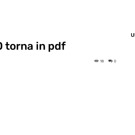
U
 torna in pdf
18
0