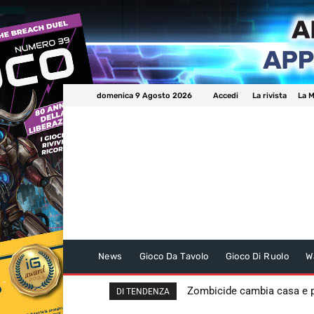
domenica 9 Agosto 2026
Accedi
La rivista
La M
News
Gioco Da Tavolo
Gioco Di Ruolo
W
Zombicide cambia casa e
DI TENDENZA