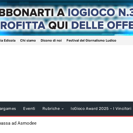
ia Edicola
Chi siamo
Dicono di noi
Festival del Giornalismo Ludico
argames
Eventi
Rubriche
IoGioco Award 2025 – I Vincitori
 passa ad Asmodee