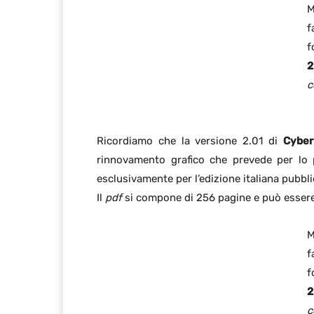
M
f
f
2
c
Ricordiamo che la versione 2.01 di
Cyber
rinnovamento grafico che prevede per lo pi
esclusivamente per l’edizione italiana pubbl
Il
pdf
si compone di 256 pagine e può esser
M
f
f
2
c