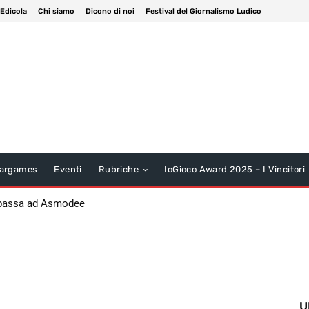
 Edicola
Chi siamo
Dicono di noi
Festival del Giornalismo Ludico
argames
Eventi
Rubriche
IoGioco Award 2025 – I Vincitori
 passa ad Asmodee
U