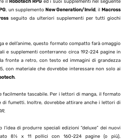
re il
Robotech RPG
ed i suoi supplementi nel seguente
RPG
, un supplemento
New Generation/Invid
, il
Macross
ross
seguito da ulteriori supplementi per tutti giochi
nga e dell’anime, questo formato compatto farà omaggio
ali e supplementi conterranno circa 192-224 pagine in
da fronte a retro, con testo ed immagini di grandezza
.95, con materiale che dovrebbe interessare non solo ai
botech
.
 facilmente tascabile. Per i lettori di manga, il formato
di fumetti. Inoltre, dovrebbe attirare anche i lettori di
DR
.
l’idea di produrre speciali edizioni “deluxe” dei nuovi
ato 8½ x 11 pollici con 160-224 pagine (o più),