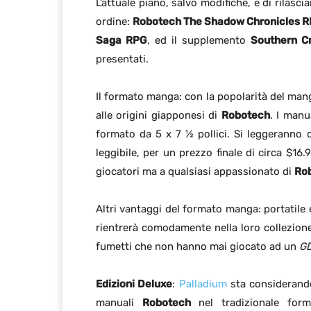
L’attuale piano, salvo modifiche, è di rilascia
ordine:
Robotech The Shadow Chronicles 
Saga RPG
, ed il supplemento
Southern C
presentati.
Il formato manga: con la popolarità del ma
alle origini giapponesi di
Robotech
. I manu
formato da 5 x 7 ½ pollici. Si leggeranno 
leggibile, per un prezzo finale di circa $16
giocatori ma a qualsiasi appassionato di
Ro
Altri vantaggi del formato manga: portatile e
rientrerà comodamente nella loro collezione 
fumetti che non hanno mai giocato ad un
G
Edizioni Deluxe
:
Palladium
sta considerando 
manuali
Robotech
nel tradizionale form