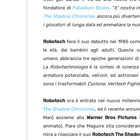
fondatore di
Palladium Books
. “
E’ nostra i
The Shadow Chronicles
ancora più divertent
i giocatori di lunga data ed ammaliare la nu
Robotech
fece il suo debutto nel 1985 com
le età, dai bambini agli adulti. Questa 
umano abbraccia tre epiche generazioni di er
La
Robotechnologia
è la sintesi di scienza
armature potenziate, velivoli, ed astronavi
sono i trasformabili
Cyclone
,
Veritech Fight
Robotech
ora è entrato nel nuovo millennio
The Shadow Chronicles
, ed il recente annu
Man) assieme alla
Warner Bros Pictures
h
animato). Pare che Maguire stia considerand
mira a rilasciare il suo
Robotech The Shadow