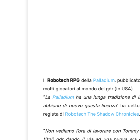
Il
Robotech RPG
della
Palladium
, pubblicat
molti giocatori al mondo del gdr (in USA).
“
La
Palladium
ha una lunga tradizione di 
abbiano di nuovo questa licenza
” ha dett
regista di
Robotech The Shadow Chronicles
“
Non vediamo l’ora di lavorare con Tomm
titoli gdr dando il via ad una nuova era 