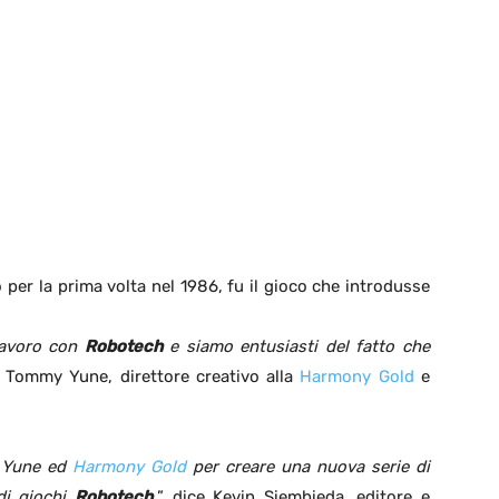
o per la prima volta nel 1986, fu il gioco che introdusse
lavoro con
Robotech
e siamo entusiasti del fatto che
o Tommy Yune, direttore creativo alla
Harmony Gold
e
.
y Yune ed
Harmony Gold
per creare una nuova serie di
di giochi
Robotech
.
” dice Kevin Siembieda, editore e