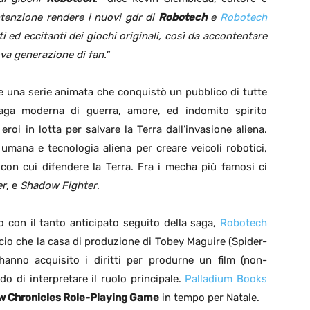
ntenzione rendere i nuovi gdr di
Robotech
e
Robotech
i ed eccitanti dei giochi originali, così da accontentare
ova generazione di fan.
”
e una serie animata che conquistò un pubblico di tutte
saga moderna di guerra, amore, ed indomito spirito
oi in lotta per salvare la Terra dall’invasione aliena.
 umana e tecnologia aliena per creare veicoli robotici,
 con cui difendere la Terra. Fra i mecha più famosi ci
er
, e
Shadow Fighter
.
 con il tanto anticipato seguito della saga,
Robotech
ncio che la casa di produzione di Tobey Maguire (Spider-
anno acquisito i diritti per produrne un film (non-
o di interpretare il ruolo principale.
Palladium Books
 Chronicles Role-Playing Game
in tempo per Natale.