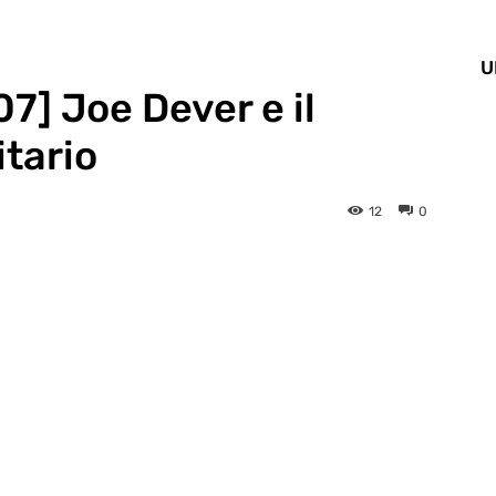
U
] Joe Dever e il
itario
12
0