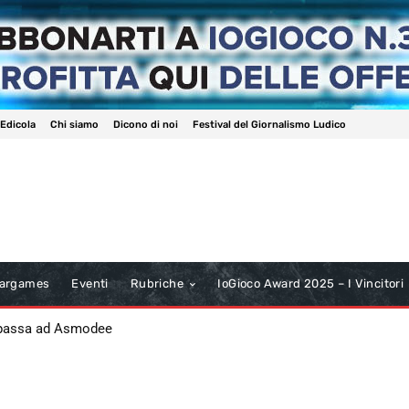
 Edicola
Chi siamo
Dicono di noi
Festival del Giornalismo Ludico
argames
Eventi
Rubriche
IoGioco Award 2025 – I Vincitori
 passa ad Asmodee