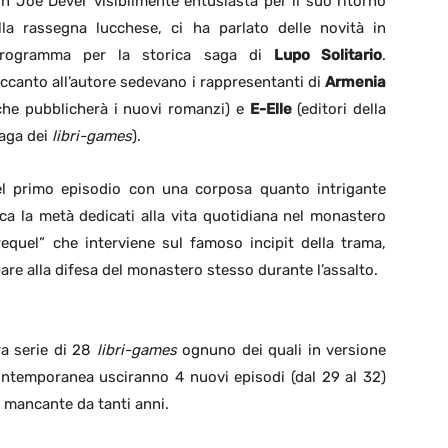
n Joe Dever visibilmente entusiasta per il suo ritorno
lla rassegna lucchese, ci ha parlato delle novità in
rogramma per la storica saga di
Lupo Solitario
.
ccanto all’autore sedevano i rappresentanti di
Armenia
che pubblicherà i nuovi romanzi) e
E-Elle
(editori della
aga dei
libri-games
).
del primo episodio con una corposa quanto intrigante
rca la metà dedicati alla vita quotidiana nel monastero
equel” che interviene sul famoso incipit della trama,
ipare alla difesa del monastero stesso durante l’assalto.
ra serie di 28
libri-games
ognuno dei quali in versione
contemporanea usciranno 4 nuovi episodi (dal 29 al 32)
, mancante da tanti anni.