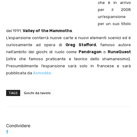
che è in arrivo
per il 2008
un’espansione
per un suo titolo
del 1991:
Valley of the Mammoths
.
L’espansione conterrà nuove carte e nuovi elementi scenici ed è
curiosamente ad opera di
Greg Stafford
, famoso autore
nell’ambito dei giochi di ruolo come
Pendragon
o
RuneQuest
(oltre che famoso praticante e teorico dello shamanesimo).
Presumibilmente l’espansione sarà solo in francese e sarà
pubblicata da
Asmodée
.
TAGS
Giochi da tavolo
Condividere