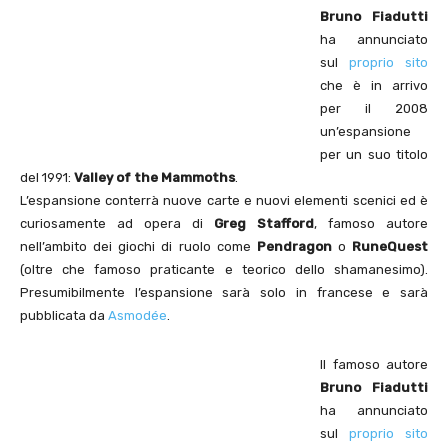
Bruno Fiadutti
ha annunciato
sul
proprio sito
che è in arrivo
per il 2008
un’espansione
per un suo titolo
del 1991:
Valley of the Mammoths
.
L’espansione conterrà nuove carte e nuovi elementi scenici ed è
curiosamente ad opera di
Greg Stafford
, famoso autore
nell’ambito dei giochi di ruolo come
Pendragon
o
RuneQuest
(oltre che famoso praticante e teorico dello shamanesimo).
Presumibilmente l’espansione sarà solo in francese e sarà
pubblicata da
Asmodée
.
Il famoso autore
Bruno Fiadutti
ha annunciato
sul
proprio sito