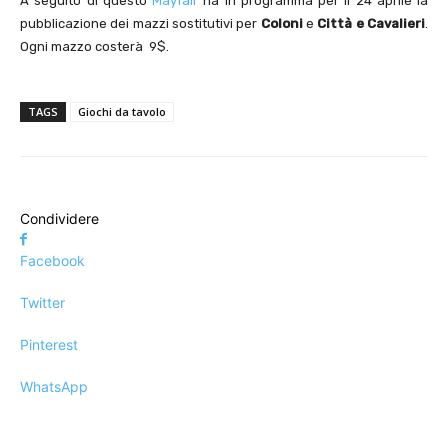
A seguito di questo
Mayfair
ha in programma per il 24 aprile la
pubblicazione dei mazzi sostitutivi per
Coloni
e
Città e Cavalieri
.
Ogni mazzo costerà 9$.
TAGS
Giochi da tavolo
Condividere
Facebook
Twitter
Pinterest
WhatsApp