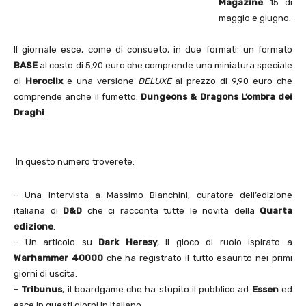
Magazine
15 di
maggio e giugno.
Il giornale esce, come di consueto, in due formati: un formato
BASE
al costo di 5,90 euro che comprende una miniatura speciale
di
Heroclix
e una versione
DELUXE
al prezzo di 9,90 euro che
comprende anche il fumetto:
Dungeons & Dragons L’ombra dei
Draghi
.
In questo numero troverete:
– Una intervista a Massimo Bianchini, curatore dell’edizione
italiana di
D&D
che ci racconta tutte le novità della
Quarta
edizione
.
– Un articolo su
Dark Heresy
, il gioco di ruolo ispirato a
Warhammer 40000
che ha registrato il tutto esaurito nei primi
giorni di uscita.
–
Tribunus
, il boardgame che ha stupito il pubblico ad
Essen
ed
esce in questi giorni in italiano.