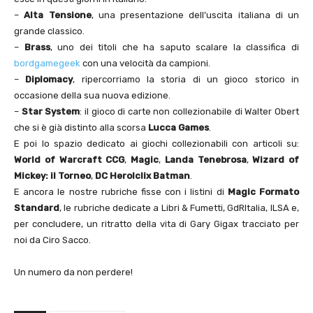
–
Alta Tensione
, una presentazione dell’uscita italiana di un
grande classico.
–
Brass
, uno dei titoli che ha saputo scalare la classifica di
bordgamegeek
con una velocità da campioni.
–
Diplomacy
, ripercorriamo la storia di un gioco storico in
occasione della sua nuova edizione.
–
Star System
: il gioco di carte non collezionabile di Walter Obert
che si è già distinto alla scorsa
Lucca Games
.
E poi lo spazio dedicato ai giochi collezionabili con articoli su:
World of Warcraft CCG
,
Magic
,
Landa Tenebrosa
,
Wizard of
Mickey: il Torneo
,
DC Herolclix Batman
.
E ancora le nostre rubriche fisse con i listini di
Magic
Formato
Standard
, le rubriche dedicate a Libri & Fumetti, GdRItalia, ILSA e,
per concludere, un ritratto della vita di Gary Gigax tracciato per
noi da Ciro Sacco.
Un numero da non perdere!