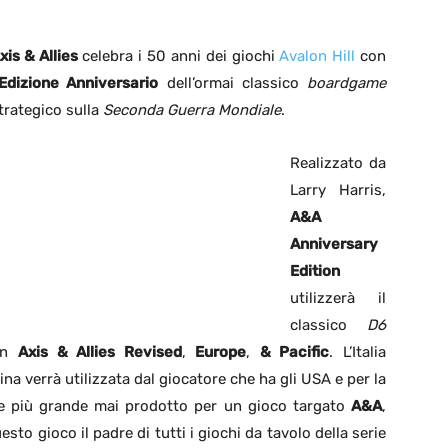
xis & Allies
celebra i 50 anni dei giochi
Avalon Hill
con
’Edizione Anniversario
dell’ormai classico
boardgame
trategico sulla
Seconda Guerra Mondiale
.
Realizzato da
Larry Harris,
A&A
Anniversary
Edition
utilizzerà il
classico
D6
 in
Axis & Allies Revised
,
Europe
,
& Pacific
. L’Italia
Cina verrà utilizzata dal giocatore che ha gli USA e per la
one più grande mai prodotto per un gioco targato
A&A
,
o gioco il padre di tutti i giochi da tavolo della serie