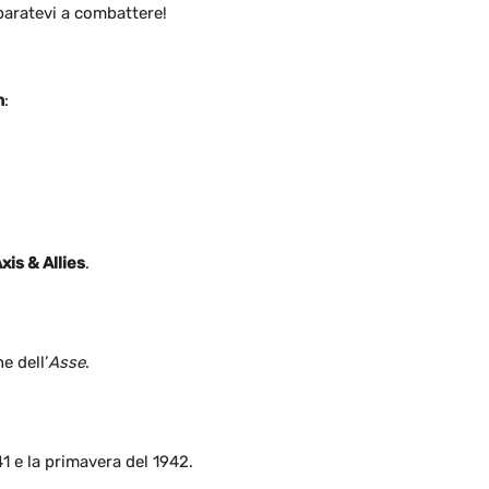
eparatevi a combattere!
n
:
xis & Allies
.
e dell’
Asse
.
41 e la primavera del 1942.