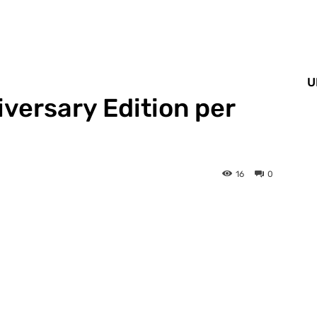
U
versary Edition per
16
0