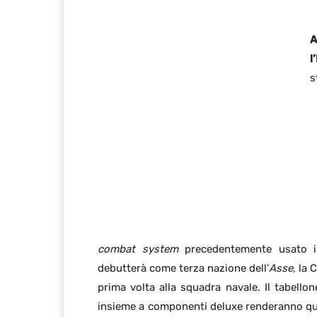
A
l
s
combat system
precedentemente usato
debutterà come terza nazione dell’
Asse
, la 
prima volta alla squadra navale. Il tabell
insieme a componenti deluxe renderanno quest