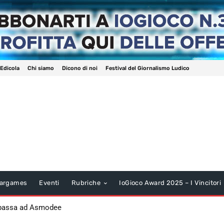
 Edicola
Chi siamo
Dicono di noi
Festival del Giornalismo Ludico
argames
Eventi
Rubriche
IoGioco Award 2025 – I Vincitori
 passa ad Asmodee