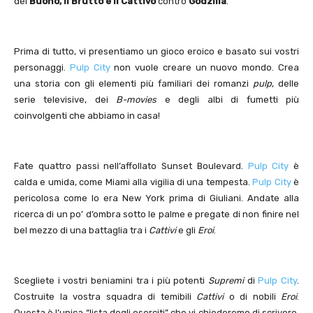
del
Buono, il Brutto e il Cattivo
contro
Godzilla
.
Prima di tutto, vi presentiamo un gioco eroico e basato sui vostri
personaggi.
Pulp City
non vuole creare un nuovo mondo. Crea
una storia con gli elementi più familiari dei romanzi
pulp
, delle
serie televisive, dei
B-movies
e degli albi di fumetti più
coinvolgenti che abbiamo in casa!
Fate quattro passi nell’affollato Sunset Boulevard.
Pulp City
è
calda e umida, come Miami alla vigilia di una tempesta.
Pulp City
è
pericolosa come lo era New York prima di Giuliani. Andate alla
ricerca di un po’ d’ombra sotto le palme e pregate di non finire nel
bel mezzo di una battaglia tra i
Cattivi
e gli
Eroi
.
Scegliete i vostri beniamini tra i più potenti
Supremi
di
Pulp City
.
Costruite la vostra squadra di temibili
Cattivi
o di nobili
Eroi
.
Questa è l’unica “lista degli eserciti” che vi chiederemo di scrivere.