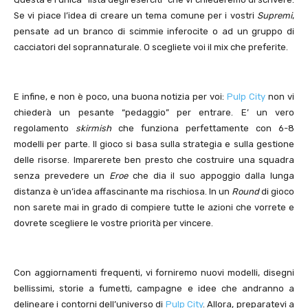
Se vi piace l’idea di creare un tema comune per i vostri
Supremi
,
pensate ad un branco di scimmie inferocite o ad un gruppo di
cacciatori del soprannaturale. O scegliete voi il mix che preferite.
E infine, e non è poco, una buona notizia per voi:
Pulp City
non vi
chiederà un pesante “pedaggio” per entrare. E’ un vero
regolamento
skirmish
che funziona perfettamente con 6-8
modelli per parte. Il gioco si basa sulla strategia e sulla gestione
delle risorse. Imparerete ben presto che costruire una squadra
senza prevedere un
Eroe
che dia il suo appoggio dalla lunga
distanza è un’idea affascinante ma rischiosa. In un
Round
di gioco
non sarete mai in grado di compiere tutte le azioni che vorrete e
dovrete scegliere le vostre priorità per vincere.
Con aggiornamenti frequenti, vi forniremo nuovi modelli, disegni
bellissimi, storie a fumetti, campagne e idee che andranno a
delineare i contorni dell’universo di
Pulp City
. Allora, preparatevi a