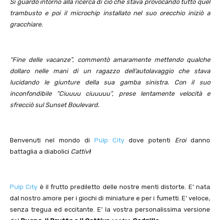
Si guardò intorno alla ricerca di ciò che stava provocando tutto quel
trambusto e poi il microchip installato nel suo orecchio iniziò a
gracchiare.
“Fine delle vacanze”, commentò amaramente mettendo qualche
dollaro nelle mani di un ragazzo dell’autolavaggio che stava
lucidando le giunture della sua gamba sinistra. Con il suo
inconfondibile “Ciuuuu ciuuuuu”, prese lentamente velocità e
sfrecciò sul Sunset Boulevard.
Benvenuti nel mondo di
Pulp City
dove potenti
Eroi
danno
battaglia a diabolici
Cattivi
!
Pulp City
è il frutto prediletto delle nostre menti distorte. E’ nata
dal nostro amore per i giochi di miniature e per i fumetti. E’ veloce,
senza tregua ed eccitante. E’ la vostra personalissima versione