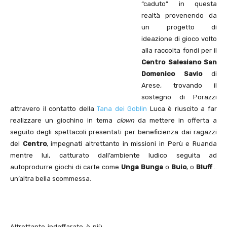
“caduto” in questa
realtà provenendo da
un progetto di
ideazione di gioco volto
alla raccolta fondi per il
Centro Salesiano San
Domenico Savio
di
Arese, trovando il
sostegno di Porazzi
attravero il contatto della
Tana dei Goblin
Luca è riuscito a far
realizzare un giochino in tema
clown
da mettere in offerta a
seguito degli spettacoli presentati per beneficienza dai ragazzi
del
Centro
, impegnati altrettanto in missioni in Perù e Ruanda
mentre lui, catturato dall’ambiente ludico seguita ad
autoprodurre giochi di carte come
Unga Bunga
o
Buio
, o
Bluff
…
un’altra bella scommessa.
Altrettanto indaffarato è più