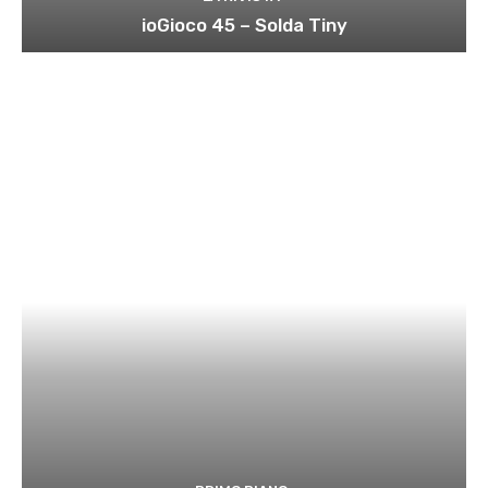
ioGioco 45 – Solda Tiny