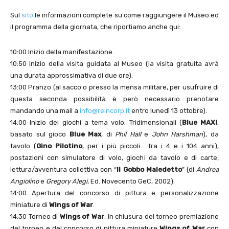
Sul
sito
le informazioni complete su come raggiungere il Museo ed
il programma della giornata, che riportiamo anche qui:
10:00 Inizio della manifestazione.
10:50 Inizio della visita guidata al Museo (la visita gratuita avrà
una durata approssimativa di due ore).
13:00 Pranzo (al sacco o presso la mensa militare, per usufruire di
questa seconda possibilità è però necessario prenotare
mandando una mail a
info@reincorp.it
entro lunedì 13 ottobre).
14:00 Inizio dei giochi a tema volo. Tridimensionali (
Blue MAXI
,
basato sul gioco
Blue Max
, di
Phil Hall
e
John Harshman
), da
tavolo (
Gino Pilotino
, per i più piccoli… tra i 4 e i 104 anni),
postazioni con simulatore di volo, giochi da tavolo e di carte,
lettura/avventura collettiva con “
Il Gobbo Maledetto
” (di
Andrea
Angiolino
e
Gregory Alegi
, Ed. Novecento GeC, 2002).
14:00 Apertura del concorso di pittura e personalizzazione
miniature di
Wings of War
.
14:30 Torneo di
Wings of War
. In chiusura del torneo premiazione
del torneo e del concorso di pittura miniature
Wings of War
con