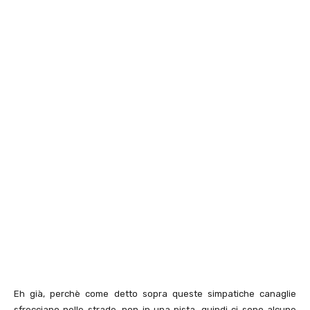
Eh già, perchè come detto sopra queste simpatiche canaglie
sfrecciano nelle strade, non in una pista, quindi ci sono alcune