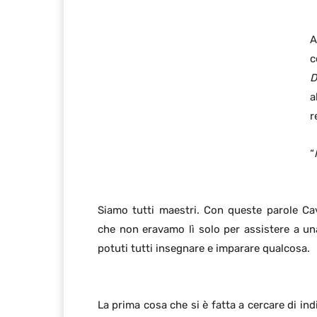
A
c
D
a
r
“
Siamo tutti maestri. Con queste parole Cav
che non eravamo lì solo per assistere a u
potuti tutti insegnare e imparare qualcosa.
La prima cosa che si è fatta a cercare di in