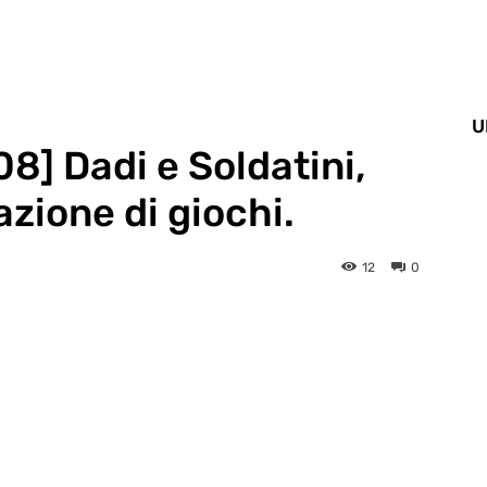
U
] Dadi e Soldatini,
azione di giochi.
12
0