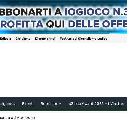
 Edicola
Chi siamo
Dicono di noi
Festival del Giornalismo Ludico
argames
Eventi
Rubriche
IoGioco Award 2025 – I Vincitori
 passa ad Asmodee