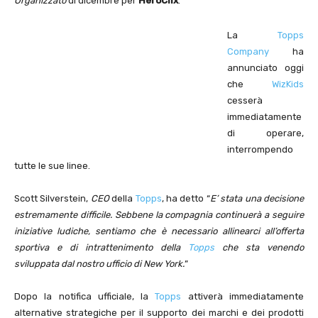
Organizzato
di dicembre per
HeroClix
.
La
Topps
Company
ha
annunciato oggi
che
WizKids
cesserà
immediatamente
di operare,
interrompendo
tutte le sue linee.
Scott Silverstein,
CEO
della
Topps
, ha detto “
E’ stata una decisione
estremamente difficile. Sebbene la compagnia continuerà a seguire
iniziative ludiche, sentiamo che è necessario allinearci all’offerta
sportiva e di intrattenimento della
Topps
che sta venendo
sviluppata dal nostro ufficio di New York.
”
Dopo la notifica ufficiale, la
Topps
attiverà immediatamente
alternative strategiche per il supporto dei marchi e dei prodotti