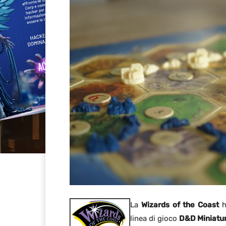
La
Wizards of the Coast
h
linea di gioco
D&D Miniatu