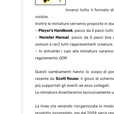
Innanzi tutto il formato d
visibile.
Inoltre le miniature verranno proposte in du
–
Player’s Handbook
, pacco da 3 pezzi tutti
–
Monster Manual
, pacco da 5 pezzi (ma q
comuni e rari) tutti rappresentanti creature.
– In entrambi i casi alle miniature saranno
regolamento
GDR
.
Questi cambiamenti hanno lo scopo di port
recente da
Scott Rouse
: il gioco di scher
più supportati gli eventi ad esso collegati.
Le miniature diventeranno esclusivamente un
La linea sta venendo riorganizzata in modo
prodotto incompleto, ma dal 2009 verrà cess