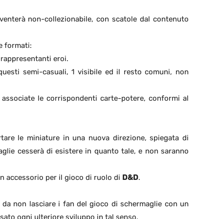
iventerà non-collezionabile, con scatole dal contenuto
e formati:
 rappresentanti eroi.
uesti semi-casuali, 1 visibile ed il resto comuni, non
 associate le corrispondenti carte-potere, conformi al
are le miniature in una nuova direzione, spiegata di
maglie cesserà di esistere in quanto tale, e non saranno
 accessorio per il gioco di ruolo di
D&D
.
 da non lasciare i fan del gioco di schermaglie con un
ato ogni ulteriore sviluppo in tal senso.