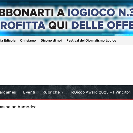
ia Edicola
Chi siamo
Dicono di noi
Festival del Giornalismo Ludico
argames
Eventi
Rubriche
IoGioco Award 2025 – I Vincitori
 passa ad Asmodee