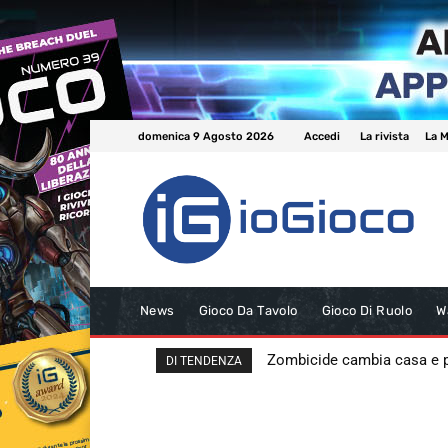
domenica 9 Agosto 2026
Accedi
La rivista
La M
News
Gioco Da Tavolo
Gioco Di Ruolo
W
Zombicide cambia casa e
DI TENDENZA