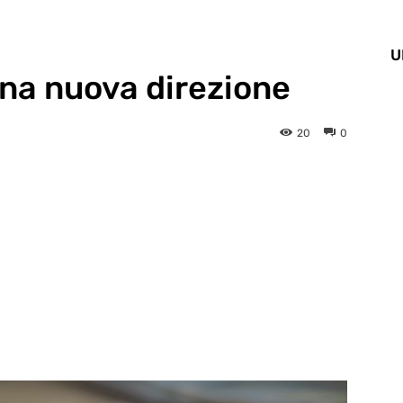
U
na nuova direzione
20
0