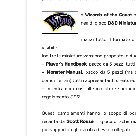
La
Wizards of the Coast
h
linea di gioco
D&D Miniatu
Innanzi tutto il formato d
visibile.
Inoltre le miniature verranno proposte in du
–
Player’s Handbook
, pacco da 3 pezzi tutti
–
Monster Manual
, pacco da 5 pezzi (ma q
comuni e rari) tutti rappresentanti creature.
– In entrambi i casi alle miniature saranno
regolamento
GDR
.
Questi cambiamenti hanno lo scopo di port
recente da
Scott Rouse
: il gioco di scher
più supportati gli eventi ad esso collegati.