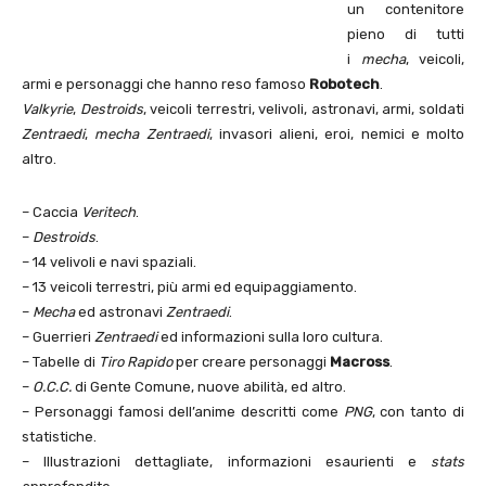
un contenitore
pieno di tutti
i
mecha
, veicoli,
armi e personaggi che hanno reso famoso
Robotech
.
Valkyrie
,
Destroids
, veicoli terrestri, velivoli, astronavi, armi, soldati
Zentraedi
,
mecha Zentraedi
, invasori alieni, eroi, nemici e molto
altro.
– Caccia
Veritech
.
–
Destroids
.
– 14 velivoli e navi spaziali.
– 13 veicoli terrestri, più armi ed equipaggiamento.
–
Mecha
ed astronavi
Zentraedi
.
– Guerrieri
Zentraedi
ed informazioni sulla loro cultura.
– Tabelle di
Tiro Rapido
per creare personaggi
Macross
.
–
O.C.C.
di Gente Comune, nuove abilità, ed altro.
– Personaggi famosi dell’anime descritti come
PNG
, con tanto di
statistiche.
– Illustrazioni dettagliate, informazioni esaurienti e
stats