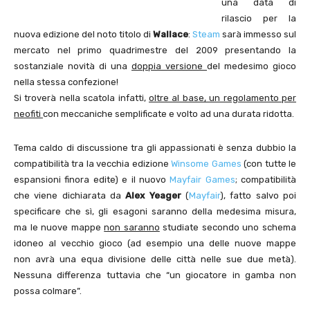
una data di
rilascio per la
nuova edizione del noto titolo di
Wallace
:
Steam
sarà immesso sul
mercato nel primo quadrimestre del 2009 presentando la
sostanziale novità di una
doppia versione
del medesimo gioco
nella stessa confezione!
Si troverà nella scatola infatti,
oltre al base, un regolamento per
neofiti
con meccaniche semplificate e volto ad una durata ridotta.
Tema caldo di discussione tra gli appassionati è senza dubbio la
compatibilità tra la vecchia edizione
Winsome Games
(con tutte le
espansioni finora edite) e il nuovo
Mayfair Games
; compatibilità
che viene dichiarata da
Alex Yeager
(
Mayfair
), fatto salvo poi
specificare che sì, gli esagoni saranno della medesima misura,
ma le nuove mappe
non saranno
studiate secondo uno schema
idoneo al vecchio gioco (ad esempio una delle nuove mappe
non avrà una equa divisione delle città nelle sue due metà).
Nessuna differenza tuttavia che “un giocatore in gamba non
possa colmare”.