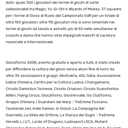
dato: quasi 300 i giocatori dei tornei di giochi di carte
collezionabili tra Magic, Yu-Gi-Oh! e Wizards of Mickey; 37 squadre
per i tornei di Gioco di Ruolo del Campionato GdR per un totale di
oltre 150 giocatori; oltre 110 giocatori che si sono cimentati nei
tornei di giochi da tavolo e astratti, più di 50 nelle simultanee di
scacchi e dama che hanno visto impegnati maestri di caratura
nazionale e internazionale.
GiocaTorino 2008, evento gratuito e aperto a tutti, è stato creato
per diffondere la cultura del gioco senza alcun fine di lucro da
oltre 30 associazioni e gruppi: Abstrakta, ASL Italia, Associazione
ludica Chimera, Centro per la Cultura Ludica, Changamano,
Circolo Damistico Torinese, Circolo Orialcon, Circolo Scacchistico
Alfieri, Flying Circus, GiocaTorino, Giochinvalle, Go ClubTorino,
Gruppo Chimera, I Guardiani del Warp – TreEmme Fossano,
Tavolando.net, Indie Games, Io Gioco!, La Compagnia del
Giannello, La Gilda del Grifone, La Stanza dei Sogni – TreEmme
Vercelli, L.I.U.T., Lords of Dragons, Ludosport LSCA, Mutant