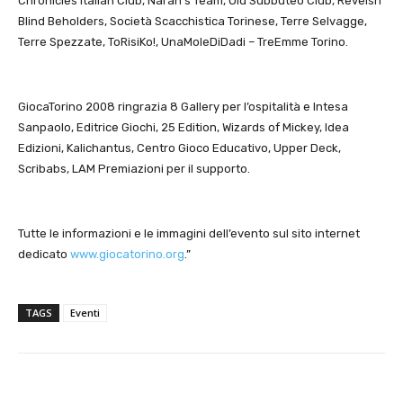
Chronicles Italian Club, Naran’s Team, Old Subbuteo Club, Revelsh
Blind Beholders, Società Scacchistica Torinese, Terre Selvagge,
Terre Spezzate, ToRisiKo!, UnaMoleDiDadi – TreEmme Torino.
GiocaTorino 2008 ringrazia 8 Gallery per l’ospitalità e Intesa
Sanpaolo, Editrice Giochi, 25 Edition, Wizards of Mickey, Idea
Edizioni, Kalichantus, Centro Gioco Educativo, Upper Deck,
Scribabs, LAM Premiazioni per il supporto.
Tutte le informazioni e le immagini dell’evento sul sito internet
dedicato
www.giocatorino.org
.”
TAGS
Eventi