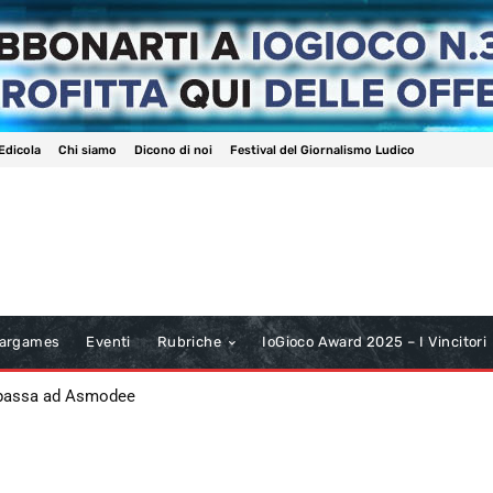
Edicola
Chi siamo
Dicono di noi
Festival del Giornalismo Ludico
argames
Eventi
Rubriche
IoGioco Award 2025 – I Vincitori
 passa ad Asmodee