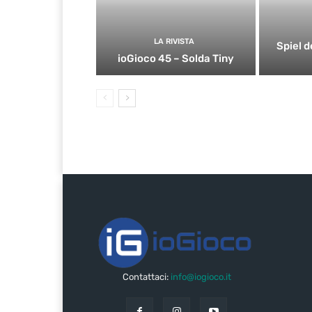
LA RIVISTA
Spiel d
ioGioco 45 – Solda Tiny
Contattaci:
info@iogioco.it