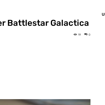
U
r Battlestar Galactica
19
0