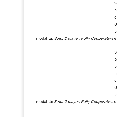
v
n
d
G
modalità:
Solo
,
2 player
,
Fully Cooperative
S
G
v
n
d
G
modalità:
Solo
,
2 player
,
Fully Cooperative