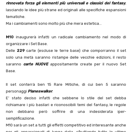
rinnovata forza gli elementi più universali e classici del fantasy
,
lasciando le idee più strane ed originali alle specifiche espansioni
tematiche.
Ma i cambiamenti sono molto più che mera estetica…
M10
inaugurerà infatti un radicale cambiamento nel modo di
organizzare i Set Base.
Delle
229
carte (escluse le terre base) che comporranno il set
solo una metà saranno ristampe delle vecchie edizioni, il resto
saranno
carte NUOVE
appositamente create per il nuovo Set
Base.
Il set conterrà ben 15 Rare Mitiche, di cui ben 5 saranno
personaggi
Planeswalker
.
E’ stato deciso infatti che sebbene lo stile del set debba
richiamare i più basilari e riconoscibili temi del fantasy, le regole
non debbano però soffrire di una indesiderata iper-
semplificazione.
M10 sarà un set a tutti gli effetti competitivo ed interesante anche
per gli appassionati di lunga data, sfruttando tutte le ultime