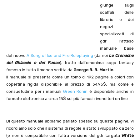
giunge sugli
scaffali delle
librerie e dei
negozi
specializzati di
gdr l’atteso
manuale base
del nuovo
A Song of Ice and Fire Roleplaying
(da noi
Le Cronache
del Ghiaccio e del
Fuoco
), tratto dall’omonima saga fantasy
famosa in tutto il mondo scritta da
George R. R. Martin
.
Il manuale si presenta come un tomo di 192 pagine a colori con
copertina rigida disponibile al prezzo di 34.95$, ma come è
consuetudine per i manuali
Green Ronin
è disponibile anche in
formato elettronico a circa 18$ sui più famosi rivenditori on line.
Di questo manuale abbiamo parlato spesso su queste pagine; vi
ricordiamo solo che il sistema di regole è stato sviluppato da zero
(e non è compatibile con l’altra versione del gdr targata
White