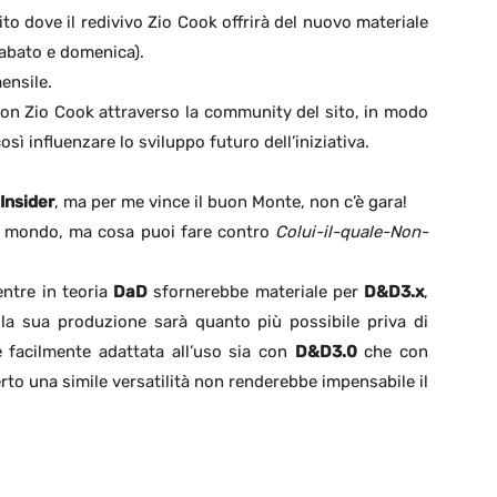
sito dove il redivivo Zio Cook offrirà del nuovo materiale
 sabato e domenica).
ensile.
on Zio Cook attraverso la community del sito, in modo
sì influenzare lo sviluppo futuro dell’iniziativa.
Insider
, ma per me vince il buon Monte, non c’è gara!
 mondo, ma cosa puoi fare contro
Colui-il-quale-Non-
entre in teoria
DaD
sfornerebbe materiale per
D&D3.x
,
la sua produzione sarà quanto più possibile priva di
e facilmente adattata all’uso sia con
D&D3.0
che con
erto una simile versatilità non renderebbe impensabile il