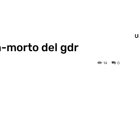
U
n-morto del gdr
14
0