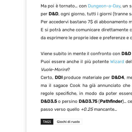
Ma poi è tornato… con
Dungeon-a-Day
, un 
per
D&D
, ogni giorno, tutti i giorni (tranne
Per accedervi bastano 7$ di abbonamento m
E si potrà anche comunicare direttamente c
da esprimere le proprie idee e preferenze e co
Viene subito in mente il confronto con
D&D 
Puoi essere anche il più potente
Wizard
del
Vuole-Morire
?
Certo,
DDI
produce materiale per
D&D4
, m
ma il sagace Cook ha già annunciato che 
regole specifiche, in modo da poter esser
D&D3.5
o persino
D&D3.75
(
Pathfinder
)… c
passo verso quello
+0.25
mancante…
TAGS
Giochi di ruolo