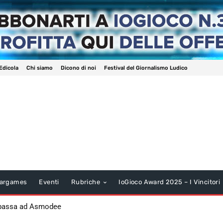
Edicola
Chi siamo
Dicono di noi
Festival del Giornalismo Ludico
argames
Eventi
Rubriche
IoGioco Award 2025 – I Vincitori
 passa ad Asmodee