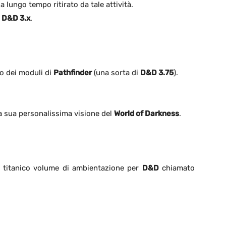
 lungo tempo ritirato da tale attività.
e
D&D 3.x
.
po dei moduli di
Pathfinder
(una sorta di
D&D 3.75
).
a sua personalissima visione del
World of Darkness
.
l titanico volume di ambientazione per
D&D
chiamato