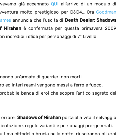
vevamo già accennato
QUI
all’arrivo di un modulo di
vventura molto prestigioso per D&D4… Ora
Goodman
ames
annuncia che l’uscita di
Death Dealer: Shadows
f Mirahan
è confermata per questa primavera 2009
on incredibili sfide per personaggi di 7° Livello.
enando un’armata di guerrieri non morti.
ro ed interi reami vengono messi a ferro e fuoco.
probabile banda di eroi che scopre l’antico segreto dei
 orrore;
Shadows of Mirahan
porta alla vita il selvaggio
ientazione, regole varianti e personaggi pre-generati.
tima cittadella brucia nella notte, riusciranno gli eroi