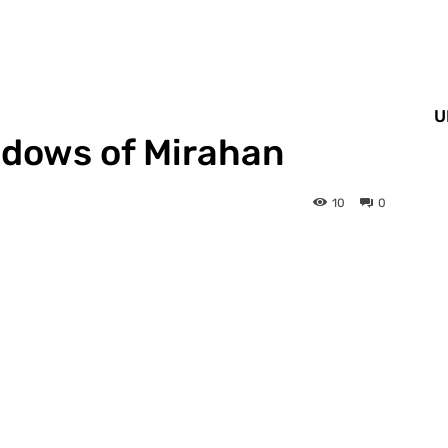
U
adows of Mirahan
10
0