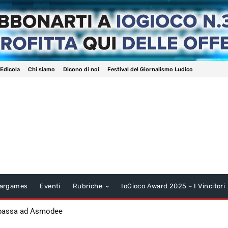
 Edicola
Chi siamo
Dicono di noi
Festival del Giornalismo Ludico
argames
Eventi
Rubriche
IoGioco Award 2025 – I Vincitori
 passa ad Asmodee