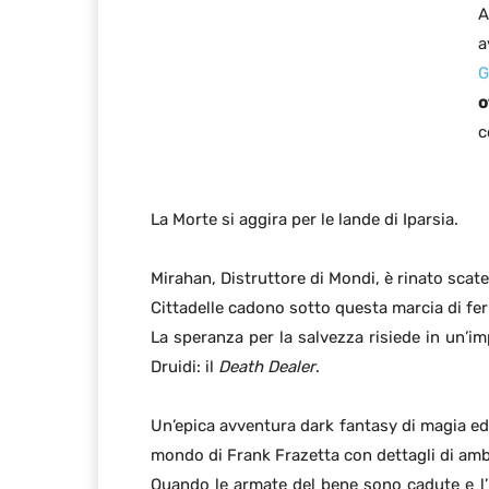
A
a
G
o
c
La Morte si aggira per le lande di Iparsia.
Mirahan, Distruttore di Mondi, è rinato scat
Cittadelle cadono sotto questa marcia di fer
La speranza per la salvezza risiede in un’im
Druidi: il
Death Dealer
.
Un’epica avventura dark fantasy di magia ed
mondo di Frank Frazetta con dettagli di amb
Quando le armate del bene sono cadute e l’ul