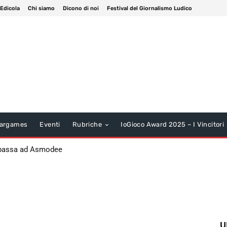
 Edicola
Chi siamo
Dicono di noi
Festival del Giornalismo Ludico
argames
Eventi
Rubriche
IoGioco Award 2025 – I Vincitori
 passa ad Asmodee
U