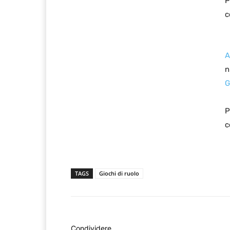
P
c
A
n
G
P
c
TAGS
Giochi di ruolo
Condividere