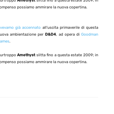
urtroppo
Amethyst
slitta fino a questa estate 2009; in
ompenso possiamo ammirare la nuova copertina.
vevamo già accennato
all’uscita primaverile di questa
uova ambientazione per
D&D4
, ad opera di
Goodman
ames
.
urtroppo
Amethyst
slitta fino a questa estate 2009; in
ompenso possiamo ammirare la nuova copertina.