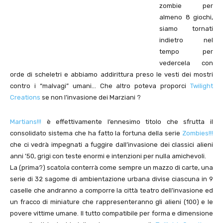
zombie per
almeno 8 giochi,
siamo tornati
indietro nel
tempo per
vedercela con
orde di scheletri e abbiamo addirittura preso le vesti dei mostri
contro i “malvagi” umani… Che altro poteva proporci
Twilight
Creations
se non l’invasione dei Marziani ?
Martians!!!
è effettivamente l’ennesimo titolo che sfrutta il
consolidato sistema che ha fatto la fortuna della serie
Zombies!!!
che ci vedrà impegnati a fuggire dall’invasione dei classici alieni
anni ’50, grigi con teste enormi e intenzioni per nulla amichevoli.
La (prima?) scatola conterrà come sempre un mazzo di carte, una
serie di 32 sagome di ambientazione urbana divise ciascuna in 9
caselle che andranno a comporre la città teatro dell’invasione ed
un fracco di miniature che rappresenteranno gli alieni (100) e le
povere vittime umane. Il tutto compatibile per forma e dimensione