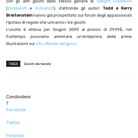
con gli altri giochi dello stesso genere di
Twilight Creations
(
Zombies!!!
e
Humans!!!
), d’altronde gli autori
Todd e Kerry
Breitenstein
hanno già prospettato sui forum degli appassionati
l’ipotesi di regole che uniranno i tre giochi.
L’uscita è attesa per Giugno 2009 al prezzo di 29.99$, nel
frattempo possiamo ammirare un’anteprima delle prime
illustrazioni sul
sito ufficiale del gioco
.
TAGS
Giochi da tavolo
Condividere
Facebook
Twitter
Pinterest