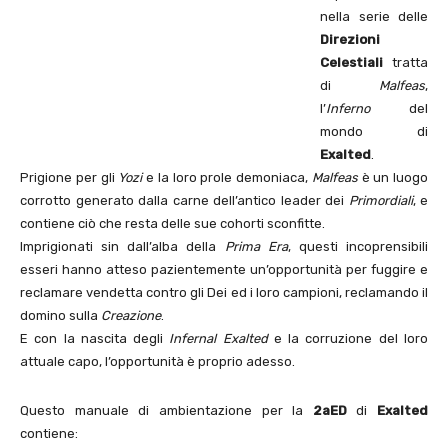
nella serie delle
Direzioni
Celestiali
tratta
di
Malfeas
,
l’
Inferno
del
mondo di
Exalted
.
Prigione per gli
Yozi
e la loro prole demoniaca,
Malfeas
è un luogo
corrotto generato dalla carne dell’antico leader dei
Primordiali
, e
contiene ciò che resta delle sue cohorti sconfitte.
Imprigionati sin dall’alba della
Prima Era
, questi incoprensibili
esseri hanno atteso pazientemente un’opportunità per fuggire e
reclamare vendetta contro gli Dei ed i loro campioni, reclamando il
domino sulla
Creazione
.
E con la nascita degli
Infernal Exalted
e la corruzione del loro
attuale capo, l’opportunità è proprio adesso.
Questo manuale di ambientazione per la
2aED
di
Exalted
contiene: