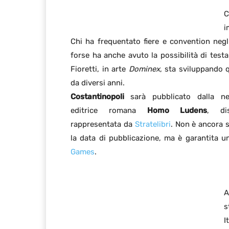
C
i
Chi ha frequentato fiere e convention negli
forse ha anche avuto la possibilità di test
Fioretti, in arte
Dominex
, sta sviluppando 
da diversi anni.
Costantinopoli
sarà pubblicato dalla n
editrice romana
Homo Ludens
, dis
rappresentata da
Stratelibri
. Non è ancora s
la data di pubblicazione, ma è garantita u
Games
.
A
s
I