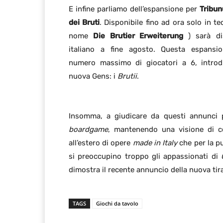
E infine parliamo dell’espansione per
Tribun
dei Bruti
. Disponibile fino ad ora solo in te
nome
Die Brutier Erweiterung
) sarà dis
italiano a fine agosto. Questa espansio
numero massimo di giocatori a 6, intro
nuova Gens: i
Brutii
.
Insomma, a giudicare da questi annunci
boardgame
, mantenendo una visione di co
all’estero di opere
made in Italy
che per la pu
si preoccupino troppo gli appassionati di
dimostra il recente annuncio della nuova tir
TAGS
Giochi da tavolo