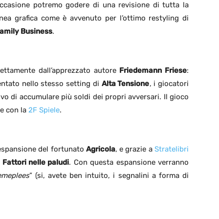
ccasione potremo godere di una revisione di tutta la
inea grafica come è avvenuto per l’ottimo restyling di
amily Business
.
rettamente dall’apprezzato autore
Friedemann Friese
:
entato nello stesso setting di
Alta Tensione
, i giocatori
vo di accumulare più soldi dei propri avversari. Il gioco
ne con la
2F Spiele
.
espansione del fortunato
Agricola
, e grazie a
Stratelibri
i
Fattori nelle paludi
. Con questa espansione verranno
emeplees
” (si, avete ben intuito, i segnalini a forma di