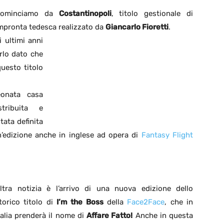
ominciamo da
Costantinopoli
, titolo gestionale di
mpronta tedesca realizzato da
Giancarlo Fioretti
.
 ultimi anni
arlo dato che
questo titolo
eonata casa
tribuita e
tata definita
n’edizione anche in inglese ad opera di
Fantasy Flight
ltra notizia è l’arrivo di una nuova edizione dello
torico titolo di
I’m the Boss
della
Face2Face
, che in
talia prenderà il nome di
Affare Fatto!
Anche in questa