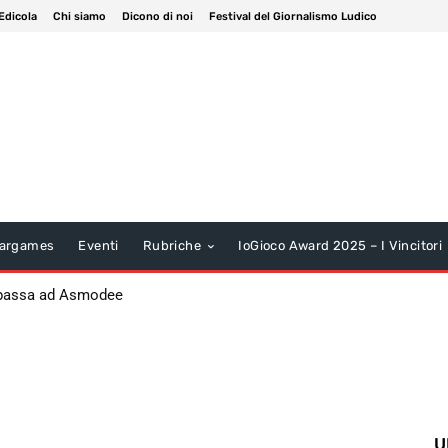
Edicola
Chi siamo
Dicono di noi
Festival del Giornalismo Ludico
argames
Eventi
Rubriche
IoGioco Award 2025 – I Vincitori
 passa ad Asmodee
U