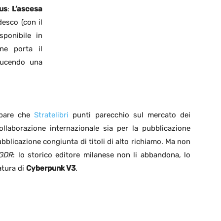
us
:
L’ascesa
desco (con il
ponibile in
ne porta il
ducendo una
 pare che
Stratelibri
punti parecchio sul mercato dei
llaborazione internazionale sia per la pubblicazione
bblicazione congiunta di titoli di alto richiamo. Ma non
GDR
: lo storico editore milanese non li abbandona, lo
atura di
Cyberpunk V3
.