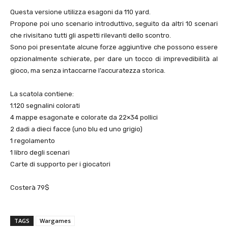
Questa versione utilizza esagoni da 110 yard.
Propone poi uno scenario introduttivo, seguito da altri 10 scenari
che rivisitano tutti gli aspetti rilevanti dello scontro.
Sono poi presentate alcune forze aggiuntive che possono essere
opzionalmente schierate, per dare un tocco di imprevedibilità al
gioco, ma senza intaccarne l’accuratezza storica.
La scatola contiene:
1.120 segnalini colorati
4 mappe esagonate e colorate da 22×34 pollici
2 dadi a dieci facce (uno blu ed uno grigio)
1 regolamento
1 libro degli scenari
Carte di supporto per i giocatori
Costerà 79$
TAGS
Wargames