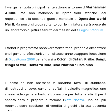
Il wargame ruota principalmente attorno al torneo di
Warhammer
40000
, ma non mancano le riproduzioni storiche, dal
napoleonico alla seconda guerra mondiale di
Operation World
War II
. Ma non ci si gioca soltanto con le miniature, sarà presente
un laboratorio di pittura tenuto dai maestri della
Legio Pictorium
.
I tornei in programma sono veramente tanti, proprio a dimostrare
che i gamer professionisti non si lasceranno scappare l’occasione
di
GiocaRoma 2009
per sfidarsi a
Coloni di Catan
,
Risiko
,
Bang!
,
Wings of War
,
Ticket to Ride
,
Gino Pilotino
o
Dominion
.
E come se non bastasse vi saranno tavoli di subbuteo,
dimostrativi di yoyo, campi di softair, il calcetto magnetico, uno
spazio videogame e tanto altro ancora per tutte le età. E per il
sabato sera si prepara a tornare l’
Asta Nostra
, uno dei più
rocamboleschi spettacoli di vendita di giochi alla sua seconda