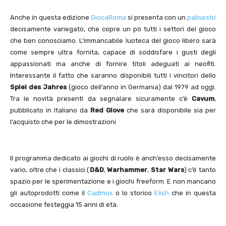
Anche in questa edizione
GiocaRoma
si presenta con un
palisesto
decisamente variegato, che copre un pò tutti i settori del gioco
che ben conosciamo. L’immancabile luoteca del gioco libero sarà
come sempre ultra fornita, capace di soddisfare i gusti degli
appassionati ma anche di fornire titoli adeguati ai neofiti.
Interessante il fatto che saranno disponibili tutti i vincitori dello
Spiel des Jahres
(gioco dell’anno in Germania) dal 1979 ad oggi.
Tra le novità presenti da segnalare sicuramente c’è
Cavum
,
pubblicato in Italiano da
Red Glove
che sarà disponibile sia per
l’acquisto che per le dimostrazioni
Il programma dedicato ai giochi di ruolo è anch’esso decisamente
vario, oltre che i classici (
D&D
,
Warhammer
,
Star Wars
) c’è tanto
spazio per le sperimentazione e i giochi freeform. E non mancano
gli autoprodotti come il
Cadmus
o lo storico
Elish
che in questa
occasione festeggia 15 anni di età.