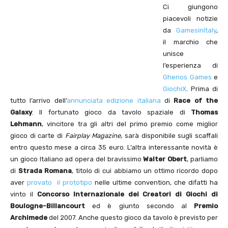
Ci giungono
piacevoli notizie
da
GamesinItaly
,
il marchio che
unisce
l’esperienza di
Ghenos Games
e
GiochiX
. Prima di
tutto l’arrivo dell’
annunciata edizione italiana
di
Race of the
Galaxy
. Il fortunato gioco da tavolo spaziale di
Thomas
Lehmann
, vincitore tra gli altri del primo premio come miglior
gioco di carte di
Fairplay Magazine
, sarà disponibile sugli scaffali
entro questo mese a circa 35 euro. L’altra interessante novità è
un gioco Italiano ad opera del bravissimo
Walter Obert
, parliamo
di
Strada Romana
, titolo di cui abbiamo un ottimo ricordo dopo
aver
provato il prototipo
nelle ultime convention, che difatti ha
vinto il
Concorso Internazionale dei Creatori di Giochi di
Boulogne-Billancourt
ed è giunto secondo al
Premio
Archimede
del 2007. Anche questo gioco da tavolo è previsto per