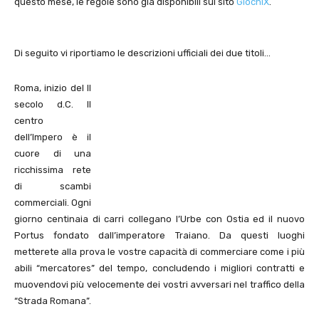
questo mese, le regole sono gia disponibili sul sito
GiochiX
.
Di seguito vi riportiamo le descrizioni ufficiali dei due titoli…
Roma, inizio del II
secolo d.C. Il
centro
dell’Impero è il
cuore di una
ricchissima rete
di scambi
commerciali. Ogni
giorno centinaia di carri collegano l’Urbe con Ostia ed il nuovo
Portus fondato dall’imperatore Traiano. Da questi luoghi
metterete alla prova le vostre capacità di commerciare come i più
abili “mercatores” del tempo, concludendo i migliori contratti e
muovendovi più velocemente dei vostri avversari nel traffico della
“Strada Romana”.