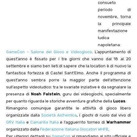
consueto
periodo di
novembre, torna
la principale
manifestazione
ludica
napoletana:
GameCon – Salone del Gioco e Videogioco
. L’appuntamento di
quest’anno è fissato per i tre giorni che vanno dal 18 al 20
settembre e siamo ben lieti di sapere che la location è di nuovo la
fantastica fortezza di Castel Sant’Elmo. Anche il programma di
quest’anno sembra porre la maggior parte dell’attenzione
sull’aspetto videoludico: tra le svariate inziative è da segnalare la
presenza di
Noah Falstein
, guru dei videogiochi, specialmente
per quanto riguarda le storiche avventure grafiche della
Lucas
.
Rimangono comunque garantite le attività di gioco libero
organizzate dalla
Società Alchemica
, i giochi di ruolo dal vivo di
GRV Italia
e
Camarilla Italia
e l’agguerrito torneo di
Warhammer
organizzato dalla
Federazione Italiana Giocatori WHFB
.
Per ulteriori dettagli su
GameCon
vi rimandiamo al sito ufficiale e