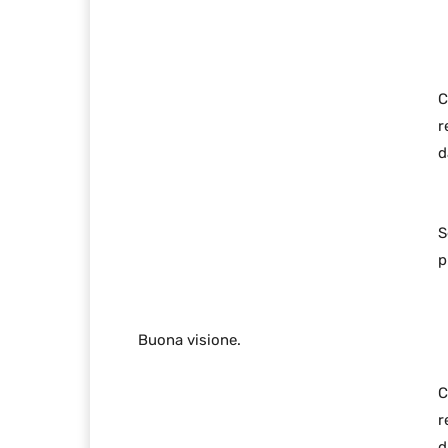
C
r
d
S
p
Buona visione.
C
r
d