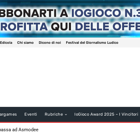
 Edicola
Chi siamo
Dicono di noi
Festival del Giornalismo Ludico
argames
Eventi
Rubriche
IoGioco Award 2025 – I Vincitori
 passa ad Asmodee