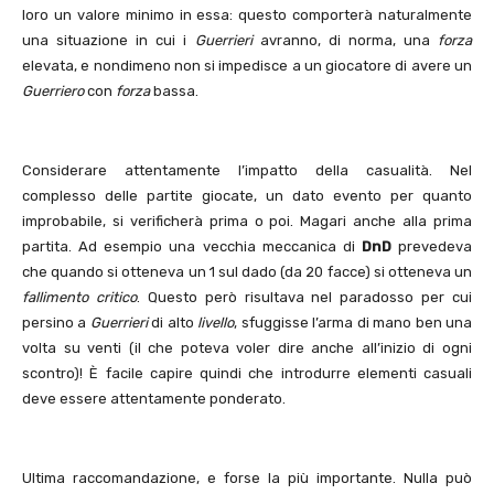
loro un valore minimo in essa: questo comporterà naturalmente
una situazione in cui i
Guerrieri
avranno, di norma, una
forza
elevata, e nondimeno non si impedisce a un giocatore di avere un
Guerriero
con
forza
bassa.
Considerare attentamente l’impatto della casualità. Nel
complesso delle partite giocate, un dato evento per quanto
improbabile, si verificherà prima o poi. Magari anche alla prima
partita. Ad esempio una vecchia meccanica di
DnD
prevedeva
che quando si otteneva un 1 sul dado (da 20 facce) si otteneva un
fallimento critico
. Questo però risultava nel paradosso per cui
persino a
Guerrieri
di alto
livello
, sfuggisse l’arma di mano ben una
volta su venti (il che poteva voler dire anche all’inizio di ogni
scontro)! È facile capire quindi che introdurre elementi casuali
deve essere attentamente ponderato.
Ultima raccomandazione, e forse la più importante. Nulla può