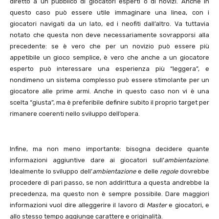
diretto a un pubblico di giocatori esperti o di novizi. Anche in
questo caso può essere utile immaginare una linea, con i
giocatori navigati da un lato, ed i neofiti dall’altro. Va tuttavia
notato che questa non deve necessariamente sovrapporsi alla
precedente: se è vero che per un novizio può essere più
appetibile un gioco semplice, è vero che anche a un giocatore
esperto può interessare una esperienza più “leggera”, e
nondimeno un sistema complesso può essere stimolante per un
giocatore alle prime armi. Anche in questo caso non vi è una
scelta “giusta”, ma è preferibile definire subito il proprio target per
rimanere coerenti nello sviluppo dell’opera.
Infine, ma non meno importante: bisogna decidere quante
informazioni aggiuntive dare ai giocatori sull’
ambientazione
.
Idealmente lo sviluppo dell’
ambientazione
e delle
regole
dovrebbe
procedere di pari passo, se non addirittura a questa andrebbe la
precedenza, ma questo non è sempre possibile. Dare maggiori
informazioni vuol dire alleggerire il lavoro di
Master
e giocatori, e
allo stesso tempo aggiunge carattere e originalità.