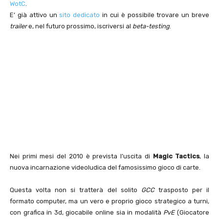
WotC
.
E’ già attivo un
sito dedicato
in cui è possibile trovare un breve
trailer
e, nel futuro prossimo, iscriversi al
beta-testing
.
Nei primi mesi del 2010 è prevista l’uscita di
Magic Tactics
, la
nuova incarnazione videoludica del famosissimo gioco di carte.
Questa volta non si tratterà del solito
GCC
trasposto per il
formato computer, ma un vero e proprio gioco strategico a turni,
con grafica in 3d, giocabile online sia in modalità
PvE
(Giocatore