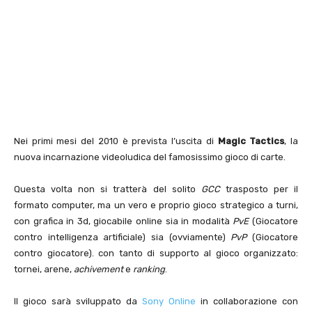
Nei primi mesi del 2010 è prevista l’uscita di
Magic Tactics
, la
nuova incarnazione videoludica del famosissimo gioco di carte.
Questa volta non si tratterà del solito
GCC
trasposto per il
formato computer, ma un vero e proprio gioco strategico a turni,
con grafica in 3d, giocabile online sia in modalità
PvE
(Giocatore
contro intelligenza artificiale) sia (ovviamente)
PvP
(Giocatore
contro giocatore). con tanto di supporto al gioco organizzato:
tornei, arene,
achivement
e
ranking
.
Il gioco sarà sviluppato da
Sony Online
in collaborazione con