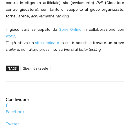
contro intelligenza artificiale) sia (ovviamente)
PvP
(Giocatore
contro giocatore). con tanto di supporto al gioco organizzato:
tornei, arene,
achivement
e
ranking
.
Il gioco sarà sviluppato da
Sony Online
in collaborazione con
WotC
.
E’ già attivo un
sito dedicato
in cui è possibile trovare un breve
trailer
e, nel futuro prossimo, iscriversi al
beta-testing
.
TAGS
Giochi da tavolo
Condividere
Facebook
Twitter