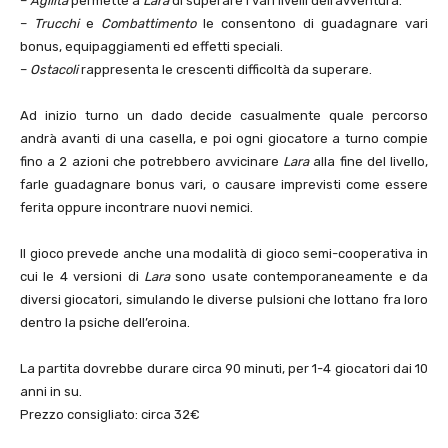
–
Agilità
permette a
Lara
di superare i vari livelli dell’avventura.
–
Trucchi
e
Combattimento
le consentono di guadagnare vari
bonus, equipaggiamenti ed effetti speciali.
–
Ostacoli
rappresenta le crescenti difficoltà da superare.
Ad inizio turno un dado decide casualmente quale percorso
andrà avanti di una casella, e poi ogni giocatore a turno compie
fino a 2 azioni che potrebbero avvicinare
Lara
alla fine del livello,
farle guadagnare bonus vari, o causare imprevisti come essere
ferita oppure incontrare nuovi nemici.
Il gioco prevede anche una modalità di gioco semi-cooperativa in
cui le 4 versioni di
Lara
sono usate contemporaneamente e da
diversi giocatori, simulando le diverse pulsioni che lottano fra loro
dentro la psiche dell’eroina.
La partita dovrebbe durare circa 90 minuti, per 1-4 giocatori dai 10
anni in su.
Prezzo consigliato: circa 32€